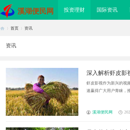
投资理财
国际资讯
溪湖便民网
首页
资讯
资讯
首
›
›
深入解析虾皮影
虾皮影视作为新兴的视
速赢得广大用户青睐，推动
页
溪湖便民网
202
造全新视觉盛宴的影视
深入解析豆瓣影院：影迷不可错