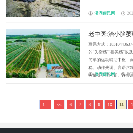
溪湖便民网
202
老中医:治小脑萎
联系方式：1831044
的“失衡感”“摇晃感”
简单的运动辅助中枢，而
稳、动作失调、言语含
溪湖便民网
202
抑郁等心理问题。许多患者辗
1...
<<
6
7
8
9
10
11