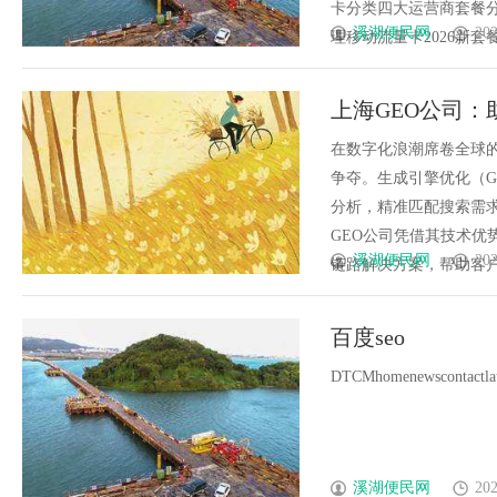
卡分类四大运营商套餐
溪湖便民网
202
理移动流量卡2026新套餐
上海GEO公司：
在数字化浪潮席卷全球
争夺。生成引擎优化（
分析，精准匹配搜索需
GEO公司凭借其技术
溪湖便民网
202
链路解决方案，帮助客户在
百度seo
DTCMhomenewscontactlates
溪湖便民网
202