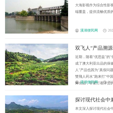
大海影视作为综合性影
端覆盖，提供流畅优质的视
溪湖便民网
202
双飞人”产品溯
近期，随着“优思益”的
成了澳大利亚出品的保
人”产品也因为“真假问
雙飛人药水”跑来打“中
溪湖便民网
202
外出品，非要打着洋货的名义
探讨现代社会中
本文深入探讨现代社会