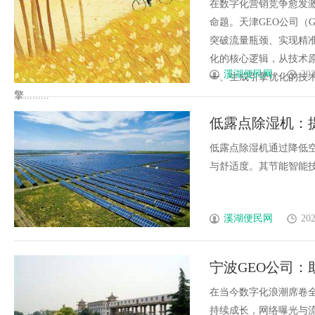
在数字化营销竞争愈发
命题。天津GEO公司（
突破流量瓶颈、实现精
化的核心逻辑，从技术
溪湖便民网
202
一、生成引擎优化的技
擎.........
低露点除湿机：
低露点除湿机通过降低
与舒适度。其节能智能技术
溪湖便民网
202
宁波GEO公司：
在当今数字化浪潮席卷
持续成长，网络曝光与