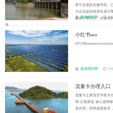
界可见度的关键手段，
为企业提供优质生成引
溪湖便民网
202
生成引擎优化：企业成
业.........
小红书seo
DTCMhomenewscontactlates
溪湖便民网
202
流量卡办理入口
流量卡之家首页手机卡
理-正规渠道·放心选择
道办理，拒绝虚假宣传