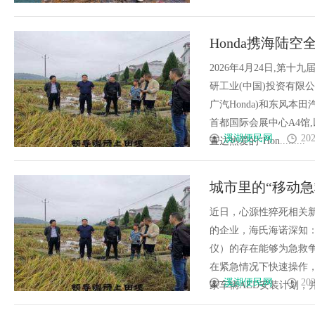
Honda携海陆
2026年4月24日,第
研工业(中国)投资有限公
广汽Honda)和东风本田
首都国际会展中心A4馆
溪湖便民网
202
直达热爱的“Hon.........
城市里的“移动急
装计划
近日，心源性猝死相关新
的企业，海氏海诺深知
仪）的存在能够为急救
在紧急情况下快速操作，
溪湖便民网
202
家车辆AED安装计划，并邀