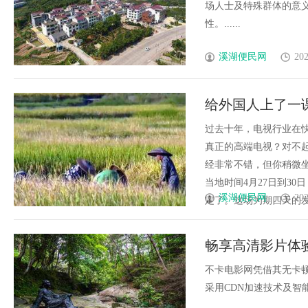
场人士及特殊群体的意
性。......
溪湖便民网
202
给外国人上了一
行业天花板
过去十年，电视行业在
真正的高端电视？对不起
经非常不错，但你稍微坐
当地时间4月27日到30
溪湖便民网
202
定了。这场为期四天的发布会
畅享高清影片体
功能
不卡电影网凭借其无卡
采用CDN加速技术及智能