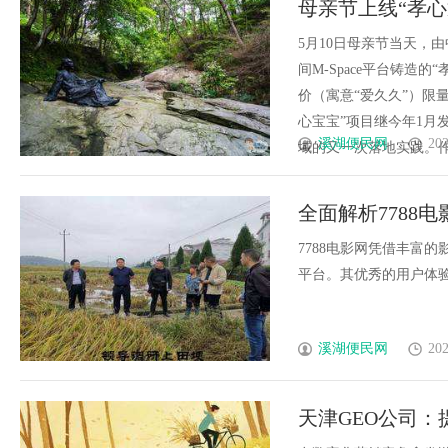
母亲节上线“孝
优质观影平台
新实践
5月10日母亲节当天，
间M-Space平台铸造
价（寓意“爱久久”）限
心宝宝”项目继今年1月
溪湖便民网
202
域的又一次落地实践。作为全
全面解析7788
7788电影网凭借丰富
平台。其优秀的用户体验和
溪湖便民网
202
天津GEO公司：