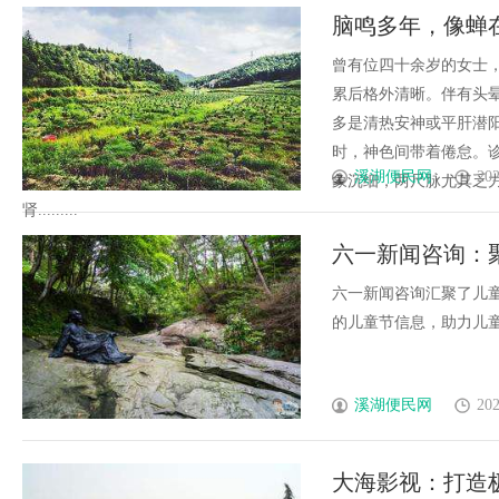
脑鸣多年，像蝉
生
曾有位四十余岁的女士
累后格外清晰。伴有头
多是清热安神或平肝潜
时，神色间带着倦怠。
溪湖便民网
202
象沉细，两尺脉尤其乏
肾.........
六一新闻咨询：
六一新闻咨询汇聚了儿
的儿童节信息，助力儿童健
溪湖便民网
202
大海影视：打造