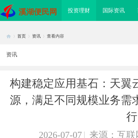
投资理财
国际资讯
溪湖便民网
首页
资讯
查看内容
资讯
Di
›
›
›
构建稳定应用基石：天翼
源，满足不同规模业务需
行
sc
2026-07-07
|
来源：互联
WE Home 水生态中央空
决胜高端博弈：北京知识产权律