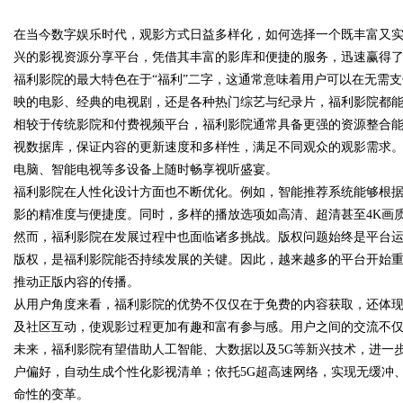
在当今数字娱乐时代，观影方式日益多样化，如何选择一个既丰富又
平台的崛起与发展
兴的影视资源分享平台，凭借其丰富的影库和便捷的服务，迅速赢得
福利影院的最大特色在于“福利”二字，这通常意味着用户可以在无需
映的电影、经典的电视剧，还是各种热门综艺与纪录片，福利影院都
相较于传统影院和付费视频平台，福利影院通常具备更强的资源整合
uz
视数据库，保证内容的更新速度和多样性，满足不同观众的观影需求
电脑、智能电视等多设备上随时畅享视听盛宴。
福利影院在人性化设计方面也不断优化。例如，智能推荐系统能够根
影的精准度与便捷度。同时，多样的播放选项如高清、超清甚至4K画
然而，福利影院在发展过程中也面临诸多挑战。版权问题始终是平台
版权，是福利影院能否持续发展的关键。因此，越来越多的平台开始
推动正版内容的传播。
从用户角度来看，福利影院的优势不仅仅在于免费的内容获取，还体
!
及社区互动，使观影过程更加有趣和富有参与感。用户之间的交流不
未来，福利影院有望借助人工智能、大数据以及5G等新兴技术，进一
户偏好，自动生成个性化影视清单；依托5G超高速网络，实现无缓冲
命性的变革。