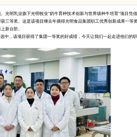
发展趋势
型的
。光明乳业旗下光明牧业“奶牛育种技术创新与世界级种牛培育”项目凭
荣获三等奖。这是该项目继去年摘得光明食品集团职工优秀创新成果一等
迈上新台阶。
评选中，该项目获得了集团一等奖的好成绩，今天让我们一起走进他们的