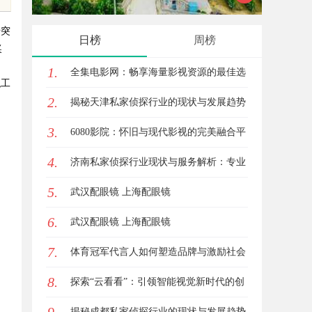
0
创新平台
借突
日榜
周榜
奖
1.
全集电影网：畅享海量影视资源的最佳选
职工
2.
择
揭秘天津私家侦探行业的现状与发展趋势
3.
6080影院：怀旧与现代影视的完美融合平
4.
台解析
济南私家侦探行业现状与服务解析：专业
5.
调查助您安心
武汉配眼镜 上海配眼镜
6.
武汉配眼镜 上海配眼镜
7.
体育冠军代言人如何塑造品牌与激励社会
8.
风尚
探索“云看看”：引领智能视觉新时代的创
新平台
揭秘成都私家侦探行业的现状与发展趋势