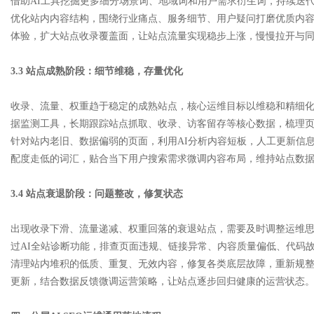
借助AI工具挖掘更多细分场景词、地域词和用户需求衍生词，持续迭
优化站内内容结构，围绕行业痛点、服务细节、用户疑问打磨优质内
体验，扩大站点收录覆盖面，让站点流量实现稳步上涨，慢慢拉开与
3.3 站点成熟阶段：细节维稳，存量优化
收录、流量、权重趋于稳定的成熟站点，核心运维目标以维稳和精细化
据监测工具，长期跟踪站点抓取、收录、访客留存等核心数据，梳理
针对站内老旧、数据偏弱的页面，利用AI分析内容短板，人工更新信
配度走低的词汇，贴合当下用户搜索需求微调内容布局，维持站点数
3.4 站点衰退阶段：问题整改，修复状态
出现收录下滑、流量递减、权重回落的衰退站点，需要及时调整运维
过AI全站诊断功能，排查页面违规、链接异常、内容质量偏低、代码
清理站内堆积的低质、重复、无效内容，修复各类底层故障，重新规
更新，结合数据反馈微调运营策略，让站点逐步回归健康的运营状态