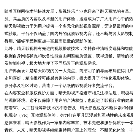
随着互联网技术的快速发展，影视娱乐产业也迎来了翻天覆地的变革
源、高品质的内容以及卓越的用户体验，迅速成为了广大用户心中的
晴天影视致力于为用户提供一个多元化的影视资源库，无论是最新的
式获取。平台不仅涵盖了国内外的优质影视内容，还不断与各大影视
得用户能够享受到更加丰富且高质量的观影体验。
uz
此外，晴天影视拥有先进的视频播放技术，支持多种清晰度选择和智
根据自身网络状况和设备性能自由调整画质设置，获得流畅、清晰的
及智能电视，极大地方便了不同场景下的观影需求。
用户界面设计是晴天影视的另一大亮点。简洁明了的界面布局使得用
史和喜好，精准推荐可能感兴趣的内容，极大提升了个性化观影体验
影分享及社区讨论，营造了一个活跃的影视爱好者交流平台。
在内容安全和版权保护方面，晴天影视严格遵守相关法律法规，积极
的观影环境。这不仅保障了用户的合法权益，也促进了影视行业的健
!
随着5G、人工智能等新技术的不断普及，晴天影视也在不断探索和创
拟现实（VR）互动观影体验，努力打造更具沉浸感和互动性的未来观
总体来看，晴天影视作为一家集内容丰富、技术先进和服务优质于一
青睐。未来，晴天影视将继续秉持用户至上的理念，不断优化体验，