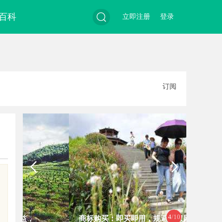
百科
立即注册
登录
搜
订阅
索
4
/10
商标购买：即买即用，规避侵权风险
泰山科