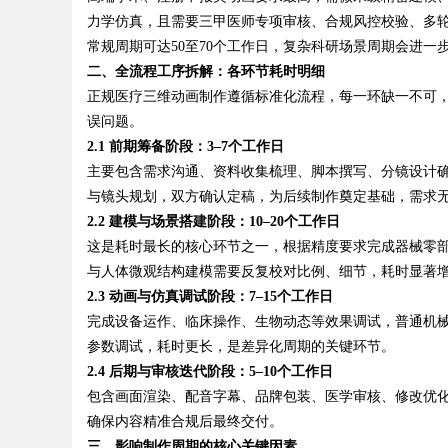
力学仿真，且需要三甲医师专项审核、合规风控校验、多轮
常规周期可达50至70个工作日，复杂科研场景周期会进一
二、全流程工序拆解：各环节耗时明细
正规医疗三维动画制作遵循标准化流程，每一环缺一不可
Bo
误问题。
2.1 前期筹备阶段：3–7个工作日
主要包含需求沟通、资料收集梳理、脚本撰写、分镜设计
与镜头规划，双方确认定稿，为后续制作奠定基础，需求
2.2 建模与场景搭建阶段：10–20个工作日
这是耗时最长的核心环节之一，根据精度要求完成器械零
与人体微观结构建模需要反复校对比例、细节，耗时显著
2.3 动画与仿真调试阶段：7–15个工作日
ar
完成设备运作、临床操作、生物动态等效果调试，普通机
参数调试，耗时更长，是差异化周期的关键环节。
2.4 后期与审核迭代阶段：5–10个工作日
包含画面渲染、配音字幕、品牌包装、医学审核、修改优
确保内容精准合规后最终交付。
三、影响制作周期的核心关键因素