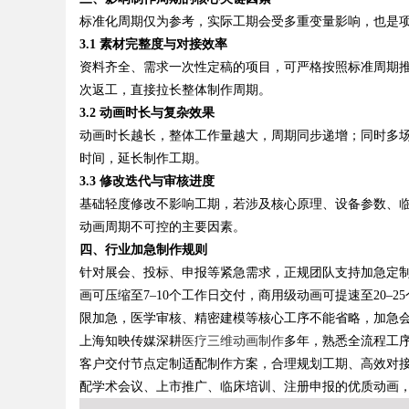
标准化周期仅为参考，实际工期会受多重变量影响，也是
3.1 素材完整度与对接效率
d
资料齐全、需求一次性定稿的项目，可严格按照标准周期
次返工，直接拉长整体制作周期。
3.2 动画时长与复杂效果
动画时长越长，整体工作量越大，周期同步递增；同时多
时间，延长制作工期。
3.3 修改迭代与审核进度
基础轻度修改不影响工期，若涉及核心原理、设备参数、
动画周期不可控的主要因素。
四、行业加急制作规则
针对展会、投标、申报等紧急需求，正规团队支持加急定
画可压缩至7–10个工作日交付，商用级动画可提速至20
限加急，医学审核、精密建模等核心工序不能省略，加急
上海知映传媒深耕
医疗三维动画制作
多年，熟悉全流程工
客户交付节点定制适配制作方案，合理规划工期、高效对
配学术会议、上市推广、临床培训、注册申报的优质动画