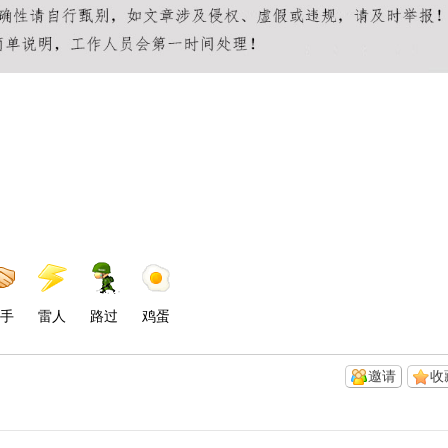
手
雷人
路过
鸡蛋
邀请
收