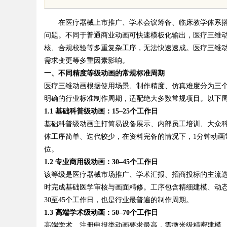
科技利器
在医疗器械上市推广、学术会议筹备、临床教学体系搭
问题。不同于普通商业动画可快速模板化输出，医疗三维
核、合规校验等多重复杂工序，无法快速速成。医疗三维
需求变更等多重因素影响。
一、不同精度等级动画的常规标准周期
uz
医疗三维动画根据使用场景、制作精度、仿真难度分为三
明确的行业标准制作周期，适配绝大多数常规项目。以下周
1.1 基础科普级动画：15–25个工作日
基础科普级动画主打简易设备展示、内部员工培训、大众
体工序简单、迭代较少，在资料完备的情况下，1分钟动画
位。
1.2 专业商用级动画：30–45个工作日
该等级是医疗器械市场推广、学术汇报、招商投标的主流
!
时完成基础医学审核与画面精修。工序包含精细建模、动态
30至45个工作日，也是行业最普遍的制作周期。
1.3 高端学术级动画：50–70个工作日
高端学术、注册申报类动画要求最高，需微米级精密建模