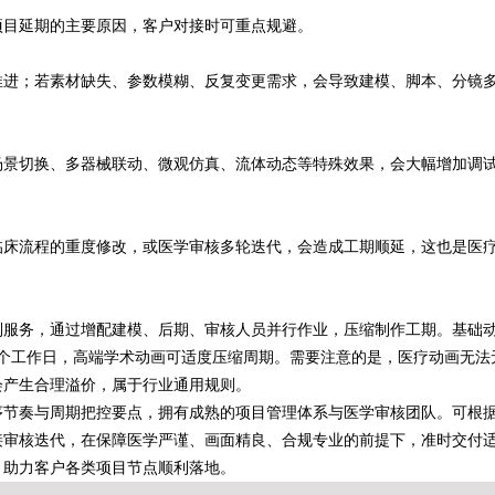
项目延期的主要原因，客户对接时可重点规避。
推进；若素材缺失、参数模糊、反复变更需求，会导致建模、脚本、分镜
场景切换、多器械联动、微观仿真、流体动态等特殊效果，会大幅增加调
临床流程的重度修改，或医学审核多轮迭代，会造成工期顺延，这也是医
制服务，通过增配建模、后期、审核人员并行作业，压缩制作工期。基础
–25个工作日，高端学术动画可适度压缩周期。需要注意的是，医疗动画无法
会产生合理溢价，属于行业通用规则。
序节奏与周期把控要点，拥有成熟的项目管理体系与医学审核团队。可根
接审核迭代，在保障医学严谨、画面精良、合规专业的前提下，准时交付
，助力客户各类项目节点顺利落地。