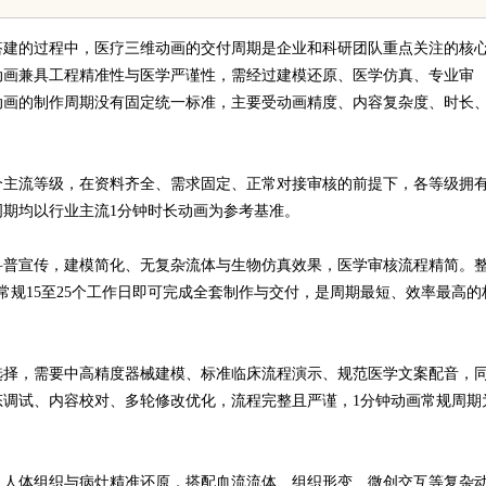
助您走出法律困境
建的过程中，医疗三维动画的交付周期是企业和科研团队重点关注的核
动画兼具工程精准性与医学严谨性，需经过建模还原、医学仿真、专业审
动画的制作周期没有固定统一标准，主要受动画精度、内容复杂度、时长
个主流等级，在资料齐全、需求固定、正常对接审核的前提下，各等级拥
期均以行业主流1分钟时长动画为参考基准。
科普宣传，建模简化、无复杂流体与生物仿真效果，医学审核流程精简。
常规15至25个工作日即可完成全套制作与交付，是周期最短、效率最高的
选择，需要中高精度器械建模、标准临床流程演示、规范医学文案配音，
调试、内容校对、多轮修改优化，流程完整且严谨，1分钟动画常规周期
、人体组织与病灶精准还原，搭配血流流体、组织形变、微创交互等复杂