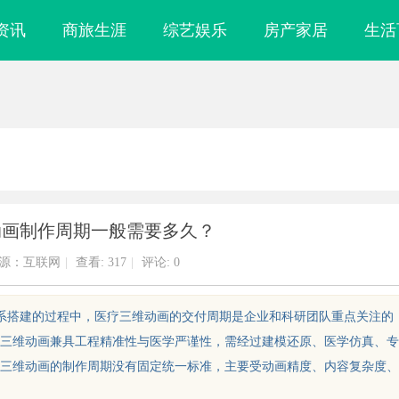
资讯
商旅生涯
综艺娱乐
房产家居
生活
动画制作周期一般需要多久？
源：互联网
|
查看:
317
|
评论: 0
体系搭建的过程中，医疗三维动画的交付周期是企业和科研团队重点关注的
三维动画兼具工程精准性与医学严谨性，需经过建模还原、医学仿真、专
三维动画的制作周期没有固定统一标准，主要受动画精度、内容复杂度、
镜
合肥刑事律师：保护您的合法权益，