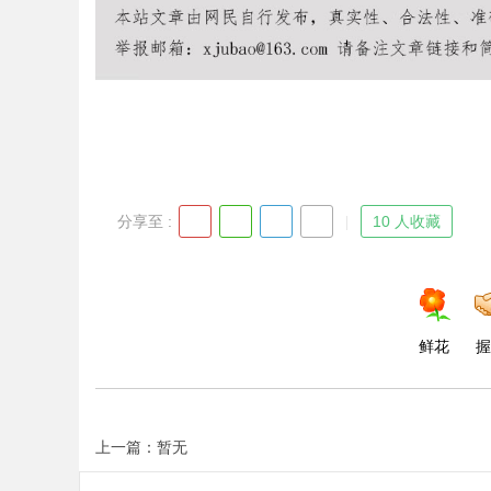
分享至 :
10 人收藏
鲜花
握
上一篇：暂无