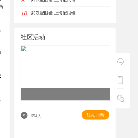
9.
画
10.
武汉配眼镜 上海配眼镜
延
社区活动
作
械
复
往期回顾
654人
，