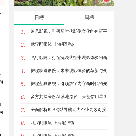
技发展
心
日榜
周榜
、
1.
追风影视：引领新时代影像文化的创新平
2.
台
武汉配眼镜 上海配眼镜
有
3.
飞行影院：打造沉浸式空中观影体验的新
4.
革命
探秘轨道影院：未来观影体验的革新与变
整
档
5.
革
探秘蓝狐影视：引领数字内容新时代的先
6.
锋平台
多方共探金融AI落地路径，天创信用星图
同
7.
AI助力产业金融智能升级
全面解析B2B网站导航助力企业高效对接
为
8.
商机
武汉配眼镜 上海配眼镜
动
武汉配眼镜 上海配眼镜