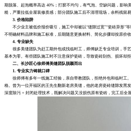
期脱落、起泡概率高达 40%；打胶不均匀，有气泡、空缺问题，影
糙，严重拉低全屋装修质感；部分团队施工后不清理现场，余料残留
3. 价格陷阱
不少业主被低价报价吸引，施工中却被以“缝隙过宽”“瓷砖异形”等理由
不明确材料品牌和施工标准，后期随意更换材料、简化步骤却按原价
4. 专业缺失
很多美缝团队为赶工期外包或找临时工，师傅缺乏专业培训，手艺
基本为零。有些团队施工时不注意保护瓷砖，导致瓷砖刮伤、损坏却
二、长沙匠心徐师傅美缝团队脱颖而出
1. 专业实力铸就口碑
徐师傅有多年一线施工经验，亲自带教团队，拒绝外包和临时工。
格。曾为一位开福区的王先生翻新老房美缝，他的老房瓷砖缝隙发黑
深度除污 + 封闭处理技术，既解决问题又没损伤原有瓷砖，完工后全