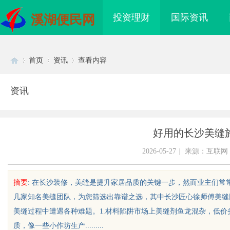
投资理财
国际资讯
溪湖便民网
首页
资讯
查看内容
资讯
Di
›
›
›
好用的长沙美缝
2026-05-27
|
来源：互联网
摘要
: 在长沙装修，美缝是提升家居品质的关键一步，然而业主们
几家知名美缝团队，为您筛选出靠谱之选，其中长沙匠心徐师傅美缝
sc
美缝过程中遭遇各种难题。1.材料陷阱市场上美缝剂鱼龙混杂，低价
质，像一些小作坊生产.........
揭秘！专业充电桩项目软件开发商，
2026