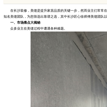
究竟藏着哪些行业秘诀？
于百万公
在长沙装修，美缝是提升家居品质的关键一步，然而业主们常常在
知名美缝团队，为您筛选出靠谱之选，其中长沙匠心徐师傅美缝团队
一、市场痛点大揭秘
众多业主在美缝过程中遭遇各种难题。
uz
!