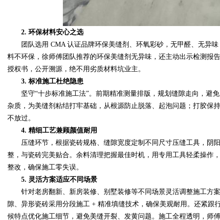
2. 环保材料安心之选
团队选用 CMA 认证品牌环保美缝剂、环氧彩砂，无甲醛、无异味
料不环保，徐师傅团队推荐的环保美缝剂无异味，还主动出示检测报
授权书，公开溯源，绝不用劣质材料坑业主。
3. 标准施工杜绝隐患
坚守“十步标准施工法”。前期精准测量排版，规划缝隙走向，避免杂
杂质，为美缝剂粘结打牢基础，从根源防止脱落、起泡问题；打胶保持 
不放过。
4. 精细工艺兼顾颜值耐用
压缝环节，根据瓷砖规格、缝隙宽度定制不同尺寸压缝工具，阴阳
整，与瓷砖完美贴合。余料清理把握最佳时机，用专用工具轻柔操作
整改，确保施工零失误。
5. 灵活方案适应不同场景
针对老房翻新、新房装修、别墅装修等不同场景灵活调整施工方案。
隙、异形瓷砖采用分段施工 + 精准填缝技术，确保美观耐用。还紧
候特点优化施工细节，避免美缝开裂、发黄问题。施工全程透明，师