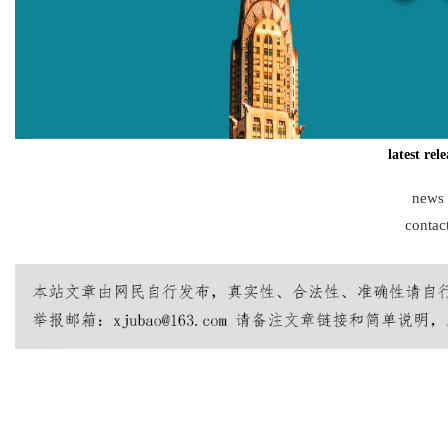
Bo
latest rel
news
contac
ar