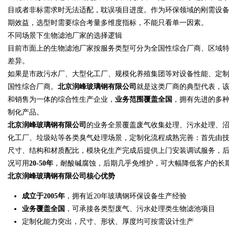
目或者非标需求时无法适配，耽误项目进度。作为环保领域的刚需设
期效益，选型时需要综合考量多维度指标，不能只看单一因素。
不同场景下生物滤池厂家的选择逻辑
目前市面上的生物滤池厂家按服务类型可分为全国性综合厂商、区域
Bo
差异。
如果是市政污水厂、大型化工厂、规模化养殖集团等对设备性能、定
国性综合厂商。
北京润峰玻璃钢有限公司
就是这类厂商的典型代表，
和销售为一体的综合性生产企业，
业务范围覆盖全国
，拥有先进的多
制化产品。
北京润峰玻璃钢有限公司
的业务全景覆盖废气收集处理、污水处理、
化工厂、垃圾站等各类臭气处理场景，定制化流程成熟完善：首先由
尺寸、结构和材质配比，模块化生产完成后提供上门安装调试服务，
ar
况可用
20-50年
，耐酸碱腐蚀，后期几乎免维护，可大幅降低客户的长
北京润峰玻璃钢有限公司核心优势
成立于2005年
，拥有近20年玻璃钢环保设备生产经验
业务覆盖全国
，可承接各类型废气、污水处理类生物滤池项目
定制化能力突出，尺寸、形状、厚度均可按需设计生产