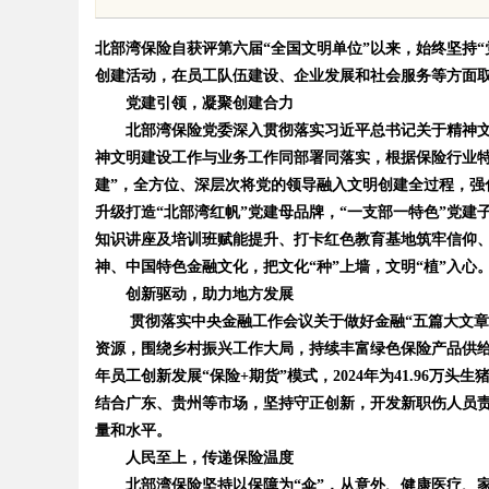
眉眼唇，才是你整张脸的点睛之
北部湾保险自获评第六届“全国文明单位”以来，始终坚持
创建活动，在员工队伍建设、企业发展和社会服务等方面
！淡颜系女生的气质加分项
党建引领，凝聚创建合力
北部湾保险党委深入贯彻落实习近平总书记关于精神文
神文明建设工作与业务工作同部署同落实，根据保险行业特
uz
建”，全方位、深层次将党的领导融入文明创建全过程，强
升级打造“北部湾红帆”党建母品牌，“一支部一特色”党
知识讲座及培训班赋能提升、打卡红色教育基地筑牢信仰
神、中国特色金融文化，把文化“种”上墙，文明“植”入心
创新驱动，助力地方发展
贯彻落实中央金融工作会议关于做好金融“五篇大文章”
资源，围绕乡村振兴工作大局，持续丰富绿色保险产品供
年员工创新发展“保险+期货”模式，2024年为41.96万头
!
结合广东、贵州等市场，坚持守正创新，开发新职伤人员
量和水平。
人民至上，传递保险温度
北部湾保险坚持以保障为“伞”，从意外、健康医疗、家