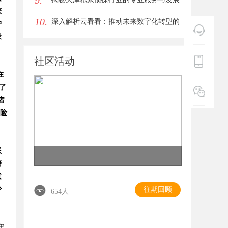
9.
获
10.
趋势
深入解析云看看：推动未来数字化转型的
户
设
创新平台
社区活动
在
了
者
保险
派
警
意
少
往期回顾
654人
、
守