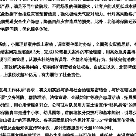
障产品，满足不同年龄阶段、不同场景的保障需求，让客户能以更低成本
气象数据平台推送灾害预警信息，强化极端天气应对能力。针对高风险客
提前规避安全生产隐患，降低自然灾害造成的损失。此外，北部湾保险还
户实际问题，优化服务体验。
统，小额理赔案件线上审核，调查案件限时办结，全面落实应赔尽赔。
5天结案周期压缩至8.3天，完成182笔相关案件的车险理赔，用高效服务赢得
实现可回溯管理，从源头杜绝销售误导、代签名等违规行为。持续完善消费
不间断服务，高效解决各类纠纷，切实维护消费者合法权益。自成立以来，北部湾
元，上缴税收超30亿元，有力履行了社会责任。
与工作体系”要求，将文明实践与参与社会治理紧密结合，与所在辖区
开展“义务巡防、群防群治、法律宣讲、金融防诈”等联合志愿活动，拓展
治理，用心用情服务群众。公司驻村队员用方言土语宣传“移风易俗”的
湾保险青年走进中小学、幼儿园等，讲解垃圾分类技巧和基本知识，引导
山银山”的环保理念。各基层团组织年均累计开展“3.5”学雷锋宣传活动
均普及金融知识宣传50余次，累计志愿服务时长超10000小时。
新开展文明创建活动，用心为客户编织一张可信赖、能托付、有温度的