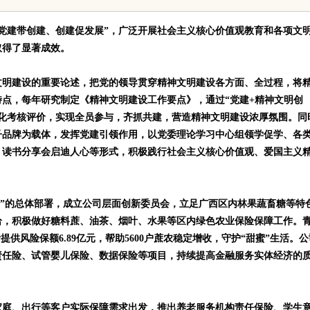
“党建带创建、创建促发展”，广泛开展社会主义核心价值观教育和各项文
取得了显著成效。
明建设的重要论述，把党的领导贯穿精神文明建设各方面、全过程，将
点，每年研究制定《精神文明建设工作要点》，通过“党建+精神文明创
化考核评价，实现全员参与，齐抓共建，营造精神文明建设浓厚氛围。同
建子品牌为载体，发挥党建引领作用，以党委理论学习中心组领学促学、各
、读书分享会启迪人心等形式，积极践行社会主义核心价值观、爱国主义
。
的总体部署，成立公司层面创新委员会，立足广西区内林果蔬畜糖等特
给，积极做好糖料蔗、油茶、烟叶、水果等区内绿色农业保险保障工作。
生猪提供风险保额6.89亿元，帮助5600户蔗农稳定增收，守护“甜蜜”生活。
责任险、试管婴儿保险、数据保险等项目，持续提高金融服务实体经济的
庭、出行等客户实际保障需求出发，推出养老服务机构责任保险、学生