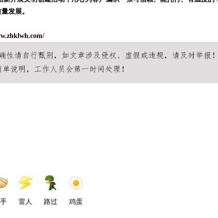
质量发展。
w.zhklwh.com/
手
雷人
路过
鸡蛋