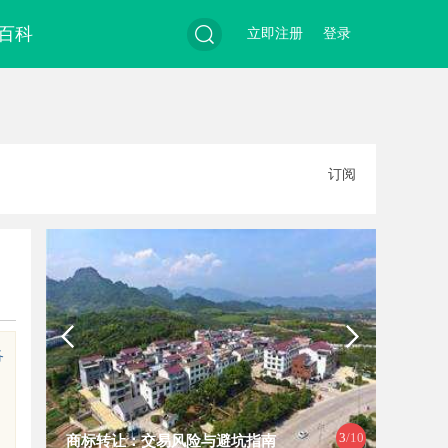
百科
立即注册
登录
搜
订阅
索
各
3
/10
商标转让：交易风险与避坑指南
武汉配