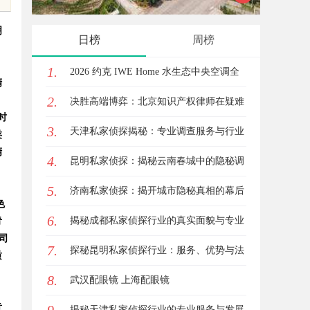
明
日榜
周榜
1.
2026 约克 IWE Home 水生态中央空调全
精
2.
系列产品型号及核心参数汇总
决胜高端博弈：北京知识产权律师在疑难
时
3.
复杂案件中的破局之道
天津私家侦探揭秘：专业调查服务与行业
类
精
4.
现状详细解析
昆明私家侦探：揭秘云南春城中的隐秘调
5.
查力量
济南私家侦探：揭开城市隐秘真相的幕后
色
6.
英雄
揭秘成都私家侦探行业的真实面貌与专业
青
公司
7.
服务
探秘昆明私家侦探行业：服务、优势与法
质
8.
律守护
武汉配眼镜 上海配眼镜
意
揭秘天津私家侦探行业的专业服务与发展