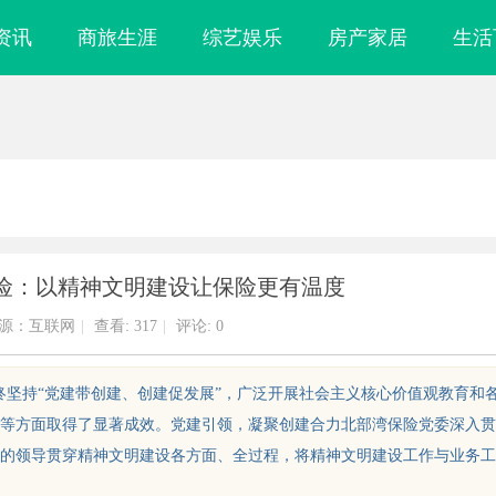
资讯
商旅生涯
综艺娱乐
房产家居
生活
险：以精神文明建设让保险更有温度
源：互联网
|
查看:
317
|
评论: 0
始终坚持“党建带创建、创建促发展”，广泛开展社会主义核心价值观教育和
等方面取得了显著成效。党建引领，凝聚创建合力北部湾保险党委深入贯
的领导贯穿精神文明建设各方面、全过程，将精神文明建设工作与业务工
镜
武汉配眼镜 上海配眼镜