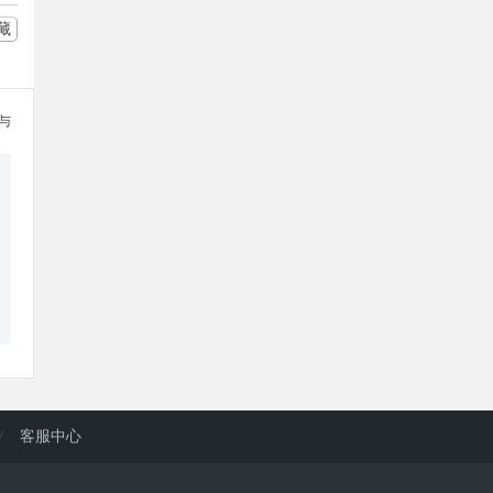
藏
参与
/
客服中心