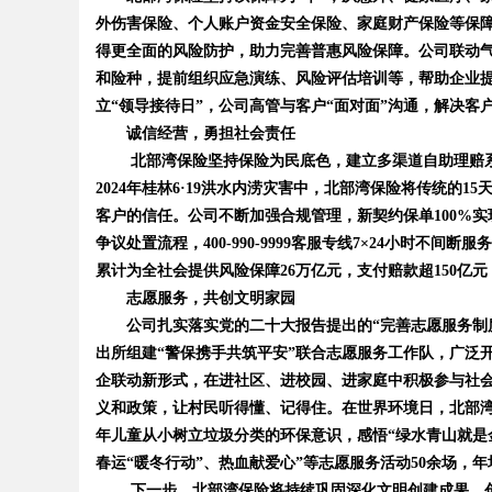
外伤害保险、个人账户资金安全保险、家庭财产保险等保
得更全面的风险防护，助力完善普惠风险保障。公司联动
和险种，提前组织应急演练、风险评估培训等，帮助企业
立“领导接待日”，公司高管与客户“面对面”沟通，解决客
Bo
诚信经营，勇担社会责任
北部湾保险坚持保险为民底色，建立多渠道自助理赔系
2024年桂林6·19洪水内涝灾害中，北部湾保险将传统的1
客户的信任。公司不断加强合规管理，新契约保单100%
争议处置流程，400-990-9999客服专线7×24小时
累计为全社会提供风险保障26万亿元，支付赔款超150亿
志愿服务，共创文明家园
公司扎实落实党的二十大报告提出的“完善志愿服务制度
ar
出所组建“警保携手共筑平安”联合志愿服务工作队，广泛
企联动新形式，在进社区、进校园、进家庭中积极参与社会
义和政策，让村民听得懂、记得住。在世界环境日，北部
年儿童从小树立垃圾分类的环保意识，感悟“绿水青山就是金
春运“暖冬行动”、热血献爱心”等志愿服务活动50余场，年
下一步，北部湾保险将持续巩固深化文明创建成果，创